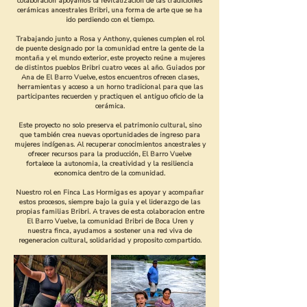
colaboración apoyamos la revitalización de las tradiciones
cerámicas ancestrales Bribri, una forma de arte que se ha
ido perdiendo con el tiempo.
Trabajando junto a Rosa y Anthony, quienes cumplen el rol
de puente designado por la comunidad entre la gente de la
montaña y el mundo exterior, este proyecto reúne a mujeres
de distintos pueblos Bribri cuatro veces al año. Guiados por
Ana de El Barro Vuelve, estos encuentros ofrecen clases,
herramientas y acceso a un horno tradicional para que las
participantes recuerden y practiquen el antiguo oficio de la
cerámica.
Este proyecto no solo preserva el patrimonio cultural, sino
que también crea nuevas oportunidades de ingreso para
mujeres indígenas. Al recuperar conocimientos ancestrales y
ofrecer recursos para la producción, El Barro Vuelve
fortalece la autonomia, la creatividad y la resiliencia
economica dentro de la comunidad.
Nuestro rol en Finca Las Hormigas es apoyar y acompañar
estos procesos, siempre bajo la guia y el liderazgo de las
propias familias Bribri. A traves de esta colaboracion entre
El Barro Vuelve, la comunidad Bribri de Boca Uren y
nuestra finca, ayudamos a sostener una red viva de
regeneracion cultural, solidaridad y proposito compartido.