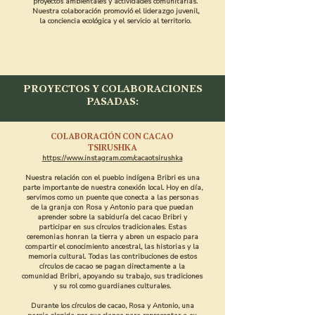
proyectos ambientales y actividades comunitarias.
Nuestra colaboración promovió el liderazgo juvenil,
la conciencia ecológica y el servicio al territorio.
PROYECTOS Y COLABORACIONES
PASADAS:
COLABORACIÓN CON CACAO
TSIRUSHKA
https://www.instagram.com/cacaotsirushka
Nuestra relación con el pueblo indígena Bribri es una
parte importante de nuestra conexión local. Hoy en día,
servimos como un puente que conecta a las personas
de la granja con Rosa y Antonio para que puedan
aprender sobre la sabiduría del cacao Bribri y
participar en sus círculos tradicionales. Estas
ceremonias honran la tierra y abren un espacio para
compartir el conocimiento ancestral, las historias y la
memoria cultural. Todas las contribuciones de estos
círculos de cacao se pagan directamente a la
comunidad Bribri, apoyando su trabajo, sus tradiciones
y su rol como guardianes culturales.
Durante los círculos de cacao, Rosa y Antonio, una