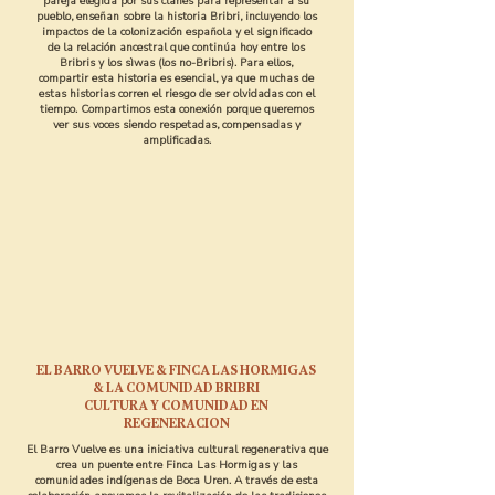
pareja elegida por sus clanes para representar a su
pueblo, enseñan sobre la historia Bribri, incluyendo los
impactos de la colonización española y el significado
de la relación ancestral que continúa hoy entre los
Bribris y los sìwas (los no-Bribris). Para ellos,
compartir esta historia es esencial, ya que muchas de
estas historias corren el riesgo de ser olvidadas con el
tiempo. Compartimos esta conexión porque queremos
ver sus voces siendo respetadas, compensadas y
amplificadas.
EL BARRO VUELVE & FINCA LAS HORMIGAS
& LA COMUNIDAD BRIBRI
CULTURA Y COMUNIDAD EN
REGENERACION
El Barro Vuelve es una iniciativa cultural regenerativa que
crea un puente entre Finca Las Hormigas y las
comunidades indígenas de Boca Uren. A través de esta